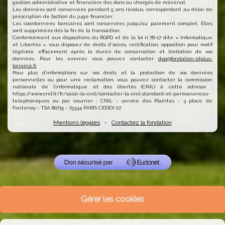
gestion administrative et financière des dons ou chargés de mécénat.
Les données sont conservées pendant 5 ans révolus, correspondant au délai de
prescription de l’action du juge financier.
Les coordonnées bancaires sont conservées jusqu’au paiement complet. Elles
sont supprimées dès la fin de la transaction.
Conformément aux dispositions du RGPD et de la loi n°78-17 dite « Informatique
et Libertés », vous disposez de droits d'accès, rectification, opposition pour motif
légitime, effacement après la durée de conservation et limitation de vos
données. Pour les exercer, vous pouvez contacter
dpo@fondation-idplus-
lorraine.fr
Pour plus d’informations sur vos droits et la protection de vos données
personnelles ou pour une réclamation, vous pouvez contacter la commission
nationale de l’informatique et des libertés (CNIL) à cette adresse :
https://www.cnil.fr/fr/saisir-la-cnil/contacter-la-cnil-standard-et-permanences-
telephoniques
ou par courrier : CNIL - service des Plaintes - 3 place de
Fontenoy - TSA 80715 - 75334 PARIS CEDEX 07.
Mentions légales
-
Contactez la fondation
Gérer les cookies